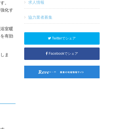
求人情報
ます。
を強化す
協力業者募集
、浴室暖
スを有効
Twitterでシェア
Facebookでシェア
たしま