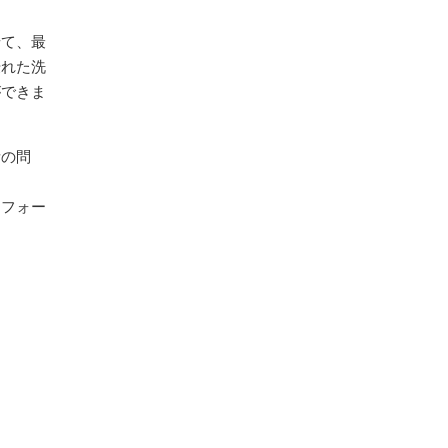
せて、最
優れた洗
ができま
所の問
リフォー