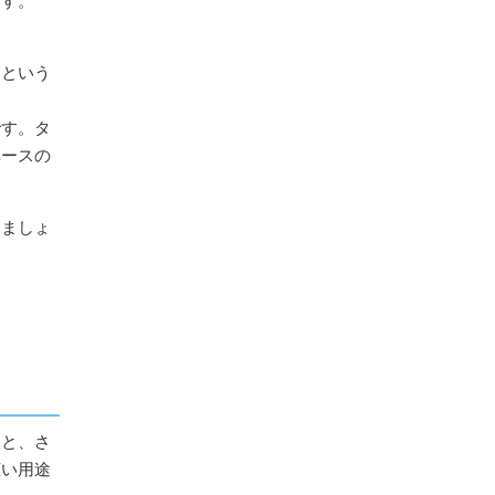
ます。
！という
です。タ
ペースの
しましょ
りと、さ
広い用途